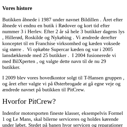
Vores histore
Butikken åbnede i 1987 under navnet Bildillen . Året efter
åbnede vi endnu en butik i Rødover og kort tid efter
nummer 3 i Herlev. Efter 2 år så hele 3 butikker dagens lys
, Hillerød, Roskilde og Nykøbing . Vi ændrede derefter
konceptet til en Franchise virksomhed og kæden voksede
sig større . Vi opkøbte Supercar kæden og var i 2005
lansdækkende med 25 butikker . I 2004 fusionerede vi
med BilXperten , og valgte dette navn til de nu 29
butikker.
I 2009 blev vores hovedkontor solgt til T-Hansen gruppen ,
og året efter valgte vi på Østerbrogade at gå egne veje og
ændrede navnet på butikken til PitCrew.
Hvorfor PitCrew?
Indenfor motorsporten fineste klasser, eksempelvis Formel
1 og Le Mans, skal bilerne serviceres og holdes kørende
under løbet. Stedet på banen hvor servicen og reparationer