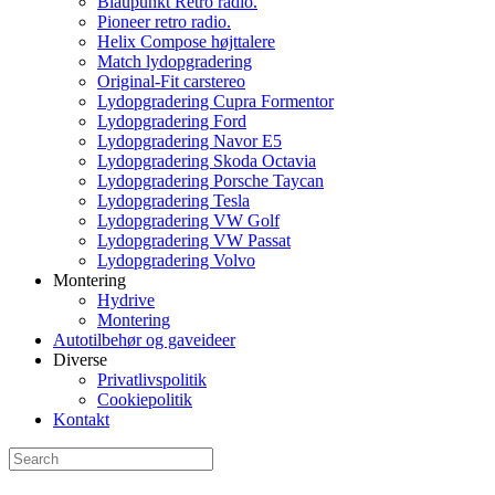
Blaupunkt Retro radio.
Pioneer retro radio.
Helix Compose højttalere
Match lydopgradering
Original-Fit carstereo
Lydopgradering Cupra Formentor
Lydopgradering Ford
Lydopgradering Navor E5
Lydopgradering Skoda Octavia
Lydopgradering Porsche Taycan
Lydopgradering Tesla
Lydopgradering VW Golf
Lydopgradering VW Passat
Lydopgradering Volvo
Montering
Hydrive
Montering
Autotilbehør og gaveideer
Diverse
Privatlivspolitik
Cookiepolitik
Kontakt