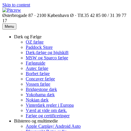
Skip to content
Østerbrogade 87 · 2100 København Ø · Tlf.35 42 85 00 / 31 39 77
17
Menu
Dæk og Fælge
OZ fælge
Paddock Store
Dæk-fælge og hjulskift
MSW og Sparco fælge
Fælgguide
Autec fælge
Borbet fælge
Concaver fælge
Vossen fælge
Bridgestone dæk
Yokohama dæk
Nokian dæk
Vinterdæk regler i Europa
Værd at vide om dæk.
Fælge og certificeringer
Bilstereo og multimedie
Apple Carplay/ Android Auto