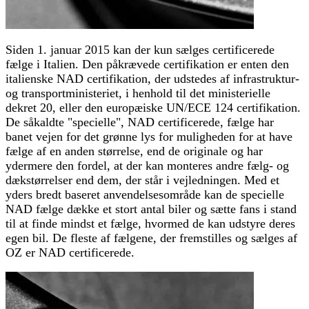
Siden 1. januar 2015 kan der kun sælges certificerede
fælge i Italien. Den påkrævede certifikation er enten den
italienske NAD certifikation, der udstedes af infrastruktur-
og transportministeriet, i henhold til det ministerielle
dekret 20, eller den europæiske UN/ECE 124 certifikation.
De såkaldte "specielle", NAD certificerede, fælge har
banet vejen for det grønne lys for muligheden for at have
fælge af en anden størrelse, end de originale og har
ydermere den fordel, at der kan monteres andre fælg- og
dækstørrelser end dem, der står i vejledningen. Med et
yders bredt baseret anvendelsesområde kan de specielle
NAD fælge dække et stort antal biler og sætte fans i stand
til at finde mindst et fælge, hvormed de kan udstyre deres
egen bil. De fleste af fælgene, der fremstilles og sælges af
OZ er NAD certificerede.