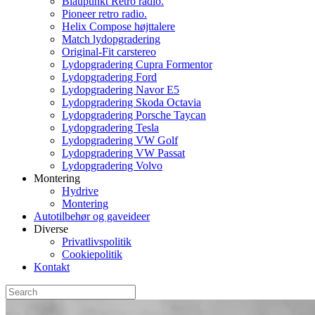
Blaupunkt Retro radio.
Pioneer retro radio.
Helix Compose højttalere
Match lydopgradering
Original-Fit carstereo
Lydopgradering Cupra Formentor
Lydopgradering Ford
Lydopgradering Navor E5
Lydopgradering Skoda Octavia
Lydopgradering Porsche Taycan
Lydopgradering Tesla
Lydopgradering VW Golf
Lydopgradering VW Passat
Lydopgradering Volvo
Montering
Hydrive
Montering
Autotilbehør og gaveideer
Diverse
Privatlivspolitik
Cookiepolitik
Kontakt