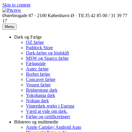
Skip to content
Østerbrogade 87 · 2100 København Ø · Tlf.35 42 85 00 / 31 39 77
17
Menu
Dæk og Fælge
OZ fælge
Paddock Store
Dæk-fælge og hjulskift
MSW og Sparco fælge
Fælgguide
Autec fælge
Borbet fælge
Concaver fælge
Vossen fælge
Bridgestone dæk
Yokohama dæk
Nokian dæk
Vinterdæk regler i Europa
Værd at vide om dæk.
Fælge og certificeringer
Bilstereo og multimedie
Apple Carplay/ Android Auto