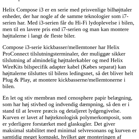
Helix Compose i3 er en serie med prisvenlige bilhøjttaler
enheder, der har nogle af de samme teknologier som i7-
serien har. Med i3-serien får du Hi-Fi lydoplevelse i bilen,
men til en lavere pris end i7-serien og man kan montere
højttalerne i langt de fleste biler.
Compose i3-serie kickbasser/mellemtoner har Helix
ProConnect tilslutningsterminaler, der muliggør sikker
tilslutning af almindelig højttalerkabler og med Helix
WireKits bilspecifik adapter kabel (Købes separat) kan
højttalerne tilsluttes til bilens ledingsnet, så det bliver helt
Plug & Play, at montere kickbasserne/mellemtonerne i
bilen.
En let og stiv membran med cenosphere papir belægning,
som har høj stivhed og indvendig dæmpning, så den er i
stand til at levere præcis og detaljeret lydgengivelse.
Kurven er lavet af højteknologisk polymerkomposit, som
er yderligere forstærket med glaskugler. Det giver
maksimal stabilitet med minimal selvresonans og kurven er
samtidig meget kompakt, hvilket gør monteringen af