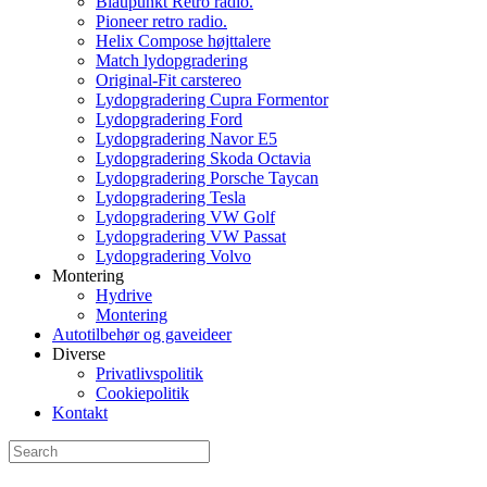
Blaupunkt Retro radio.
Pioneer retro radio.
Helix Compose højttalere
Match lydopgradering
Original-Fit carstereo
Lydopgradering Cupra Formentor
Lydopgradering Ford
Lydopgradering Navor E5
Lydopgradering Skoda Octavia
Lydopgradering Porsche Taycan
Lydopgradering Tesla
Lydopgradering VW Golf
Lydopgradering VW Passat
Lydopgradering Volvo
Montering
Hydrive
Montering
Autotilbehør og gaveideer
Diverse
Privatlivspolitik
Cookiepolitik
Kontakt