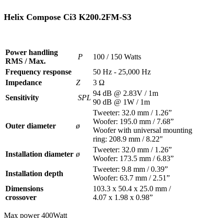
Helix Compose Ci3 K200.2FM-S3
Power handling
P
100 / 150 Watts
RMS / Max.
Frequency response
50 Hz - 25,000 Hz
Impedance
Z
3 Ω
94 dB @ 2.83V / 1m
Sensitivity
SPL
90 dB @ 1W / 1m
Tweeter: 32.0 mm / 1.26”
Woofer: 195.0 mm / 7.68”
Outer diameter
ø
Woofer with universal mounting
ring: 208.9 mm / 8.22"
Tweeter: 32.0 mm / 1.26”
Installation diameter
ø
Woofer: 173.5 mm / 6.83”
Tweeter: 9.8 mm / 0.39”
Installation depth
Woofer: 63.7 mm / 2.51”
Dimensions
103.3 x 50.4 x 25.0 mm /
crossover
4.07 x 1.98 x 0.98”
Max power 400Watt