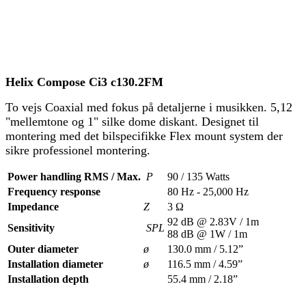
Helix Compose Ci3 c130.2FM
To vejs Coaxial med fokus på detaljerne i musikken. 5,12
"mellemtone og 1" silke dome diskant. Designet til
montering med det bilspecifikke Flex mount system der
sikre professionel montering.
Power handling RMS / Max.
P
90 / 135 Watts
Frequency response
80 Hz - 25,000 Hz
Impedance
Z
3 Ω
92 dB @ 2.83V / 1m
Sensitivity
SPL
88 dB @ 1W / 1m
Outer diameter
ø
130.0 mm / 5.12”
Installation diameter
ø
116.5 mm / 4.59”
Installation depth
55.4 mm / 2.18”