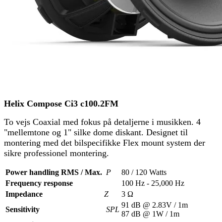
Helix Compose Ci3 c100.2FM
To vejs Coaxial med fokus på detaljerne i musikken. 4
"mellemtone og 1" silke dome diskant. Designet til
montering med det bilspecifikke Flex mount system der
sikre professionel montering.
Power handling RMS / Max.
P
80 / 120 Watts
Frequency response
100 Hz - 25,000 Hz
Impedance
Z
3 Ω
91 dB @ 2.83V / 1m
Sensitivity
SPL
87 dB @ 1W / 1m