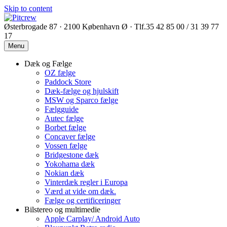
Skip to content
Østerbrogade 87 · 2100 København Ø · Tlf.35 42 85 00 / 31 39 77
17
Menu
Dæk og Fælge
OZ fælge
Paddock Store
Dæk-fælge og hjulskift
MSW og Sparco fælge
Fælgguide
Autec fælge
Borbet fælge
Concaver fælge
Vossen fælge
Bridgestone dæk
Yokohama dæk
Nokian dæk
Vinterdæk regler i Europa
Værd at vide om dæk.
Fælge og certificeringer
Bilstereo og multimedie
Apple Carplay/ Android Auto