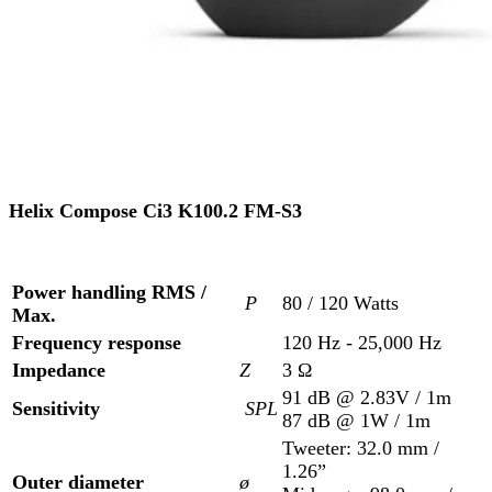
Helix Compose Ci3 K100.2 FM-S3
Power handling RMS /
P
80 / 120 Watts
Max.
Frequency response
120 Hz - 25,000 Hz
Impedance
Z
3 Ω
91 dB @ 2.83V / 1m
Sensitivity
SPL
87 dB @ 1W / 1m
Tweeter: 32.0 mm /
1.26”
Outer diameter
ø