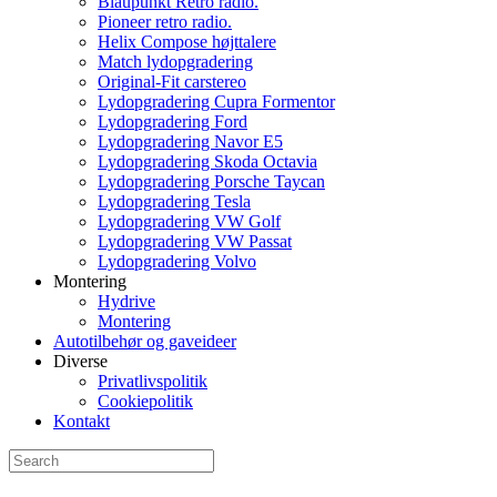
Blaupunkt Retro radio.
Pioneer retro radio.
Helix Compose højttalere
Match lydopgradering
Original-Fit carstereo
Lydopgradering Cupra Formentor
Lydopgradering Ford
Lydopgradering Navor E5
Lydopgradering Skoda Octavia
Lydopgradering Porsche Taycan
Lydopgradering Tesla
Lydopgradering VW Golf
Lydopgradering VW Passat
Lydopgradering Volvo
Montering
Hydrive
Montering
Autotilbehør og gaveideer
Diverse
Privatlivspolitik
Cookiepolitik
Kontakt