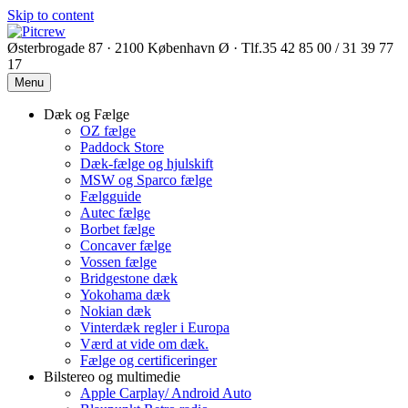
Skip to content
Østerbrogade 87 · 2100 København Ø · Tlf.35 42 85 00 / 31 39 77
17
Menu
Dæk og Fælge
OZ fælge
Paddock Store
Dæk-fælge og hjulskift
MSW og Sparco fælge
Fælgguide
Autec fælge
Borbet fælge
Concaver fælge
Vossen fælge
Bridgestone dæk
Yokohama dæk
Nokian dæk
Vinterdæk regler i Europa
Værd at vide om dæk.
Fælge og certificeringer
Bilstereo og multimedie
Apple Carplay/ Android Auto