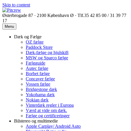
Skip to content
Østerbrogade 87 · 2100 København Ø · Tlf.35 42 85 00 / 31 39 77
17
Menu
Dæk og Fælge
OZ fælge
Paddock Store
Dæk-fælge og hjulskift
MSW og Sparco fælge
Fælgguide
Autec fælge
Borbet fælge
Concaver fælge
Vossen fælge
Bridgestone dæk
Yokohama dæk
Nokian dæk
Vinterdæk regler i Europa
Værd at vide om dæk.
Fælge og certificeringer
Bilstereo og multimedie
Apple Carplay/ Android Auto