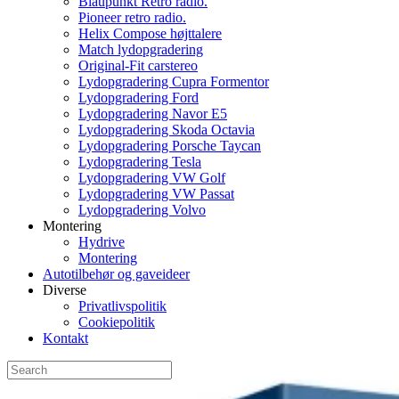
Blaupunkt Retro radio.
Pioneer retro radio.
Helix Compose højttalere
Match lydopgradering
Original-Fit carstereo
Lydopgradering Cupra Formentor
Lydopgradering Ford
Lydopgradering Navor E5
Lydopgradering Skoda Octavia
Lydopgradering Porsche Taycan
Lydopgradering Tesla
Lydopgradering VW Golf
Lydopgradering VW Passat
Lydopgradering Volvo
Montering
Hydrive
Montering
Autotilbehør og gaveideer
Diverse
Privatlivspolitik
Cookiepolitik
Kontakt